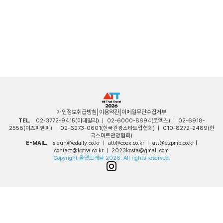
|
|
개인정보취급방침
이용약관
이메일무단수집거부
TEL.
02-3772-9415
(이데일리) ㅣ
02-6000-8694(코엑스) ㅣ
02-6918-
2558
(이즈피엠피) ㅣ
02-6273-0601
(한국관광스타트업협회) ㅣ
010-8272-2489
(한
국스마트관광협회)
E-MAIL.
sieun@edaily.co.kr
ㅣ
att@coex.co.kr
ㅣ
att@ezpmp.co.kr
|
contact@kotsa.co.kr
ㅣ
2023kosta@gmail.com
Copyright 올댓트래블 2026. All rights reserved.