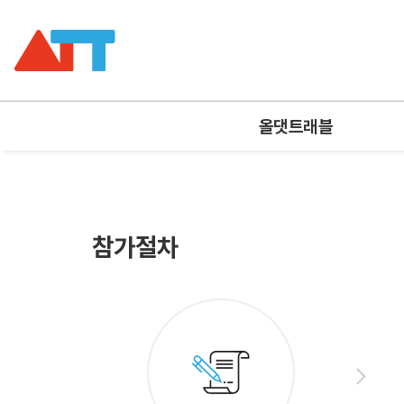
올댓트래블
참가절차